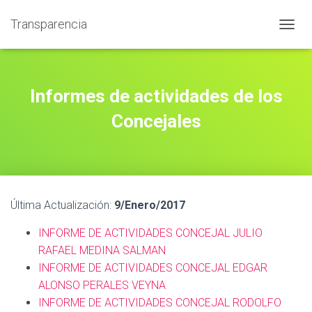
Transparencia
T
O
G
G
L
Informes de actividades de los
E
N
Concejales
A
V
I
G
A
T
Última Actualización:
9/Enero/2017
I
O
INFORME DE ACTIVIDADES CONCEJAL JULIO
N
RAFAEL MEDINA SALMAN
INFORME DE ACTIVIDADES CONCEJAL EDGAR
ALONSO PERALES VEYNA
INFORME DE ACTIVIDADES CONCEJAL RODOLFO