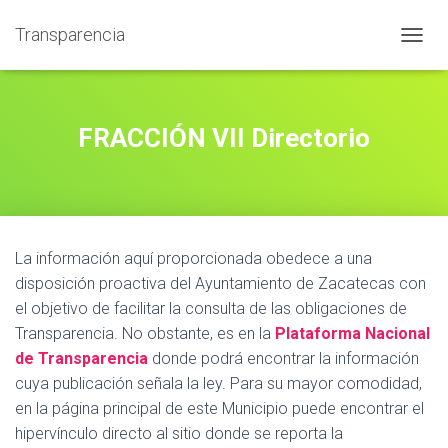
Transparencia
T
O
G
G
L
FRACCIÓN VII Directorio
E
N
A
V
I
G
La información aquí proporcionada obedece a una
A
T
disposición proactiva del Ayuntamiento de Zacatecas con
I
el objetivo de facilitar la consulta de las obligaciones de
O
Transparencia. No obstante, es en la
Plataforma Nacional
N
de Transparencia
donde podrá encontrar la información
cuya publicación señala la ley. Para su mayor comodidad,
en la página principal de este Municipio puede encontrar el
hipervínculo directo al sitio donde se reporta la