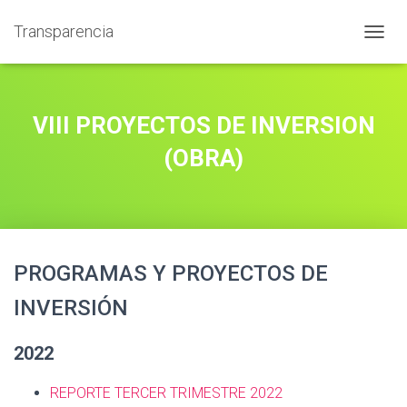
Transparencia
T
O
G
G
L
VIII PROYECTOS DE INVERSION
E
N
(OBRA)
A
V
I
G
A
T
PROGRAMAS Y PROYECTOS DE
I
O
INVERSIÓN
N
2022
REPORTE TERCER TRIMESTRE 2022