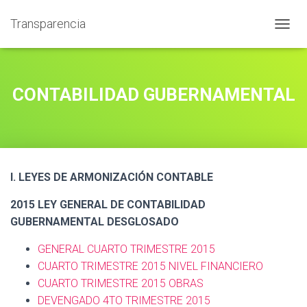
Transparencia
T
O
G
G
L
CONTABILIDAD GUBERNAMENTAL
E
N
A
V
I
G
I. LEYES DE ARMONIZACIÓN CONTABLE
A
T
2015 LEY GENERAL DE CONTABILIDAD
I
O
GUBERNAMENTAL DESGLOSADO
N
GENERAL CUARTO TRIMESTRE 2015
CUARTO TRIMESTRE 2015 NIVEL FINANCIERO
CUARTO TRIMESTRE 2015 OBRAS
DEVENGADO 4TO TRIMESTRE 2015